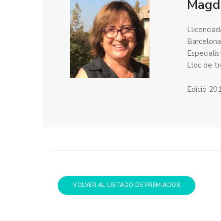
Magd
Llicencia
Barcelon
Especialis
Lloc de t
Edició 20
VOLVER AL LISTADO DE PREMIADOS