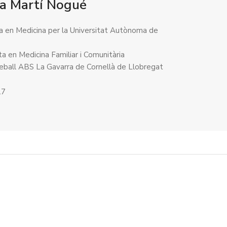
a Martí Nogué
da en Medicina per la Universitat Autònoma de
a
ta en Medicina Familiar i Comunitària
reball ABS La Gavarra de Cornellà de Llobregat
17