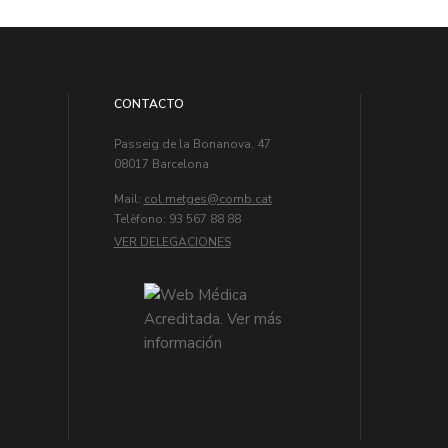
CONTACTO
Passeig de la Bonanova, 47
08017 Barcelona
Mail:
col.metges
Telèfono: 93 567 88 88
VER DELEGACIONES