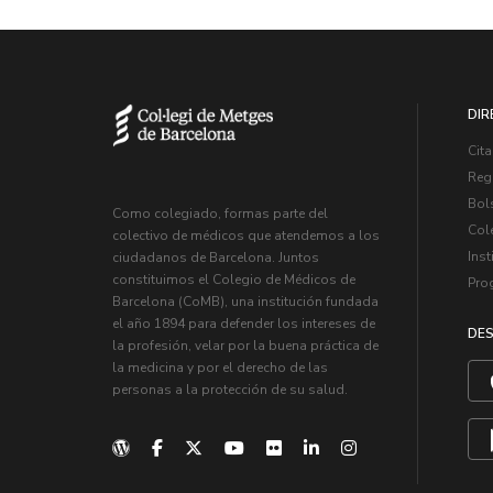
DIR
Cita
Regi
Bol
Como colegiado, formas parte del
Col
colectivo de médicos que atendemos a los
Inst
ciudadanos de Barcelona. Juntos
constituimos el Colegio de Médicos de
Pro
Barcelona (CoMB), una institución fundada
el año 1894 para defender los intereses de
DES
la profesión, velar por la buena práctica de
la medicina y por el derecho de las
personas a la protección de su salud.