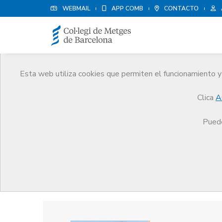
WEBMAIL
APP COMB
CONTACTO
Esta web utiliza cookies que permiten el funcionamiento y 
Premios
Clica
A
El CoMB
Premios
Guardonat Edició 2017
Puede
Guardonat Edició 2017