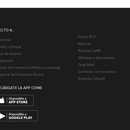
ECTO A...
Poliza RCP
 previa
Noticias
stro colegial
Revista CoMB
sa de empleo
Ventajas y descuentos
egiación
Grup Med
ituto de Formación Médica y Liderage
Contacta con nosotros
grama de Protección Social
Agenda Cultural
CÁRGATE LA APP COMB