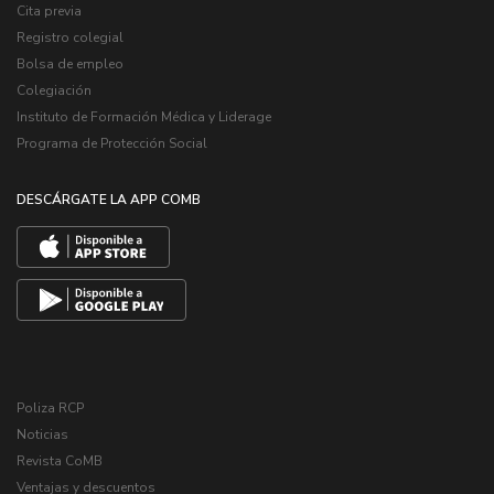
Cita previa
Registro colegial
Bolsa de empleo
Colegiación
Instituto de Formación Médica y Liderage
Programa de Protección Social
DESCÁRGATE LA APP COMB
Poliza RCP
Noticias
Revista CoMB
Ventajas y descuentos