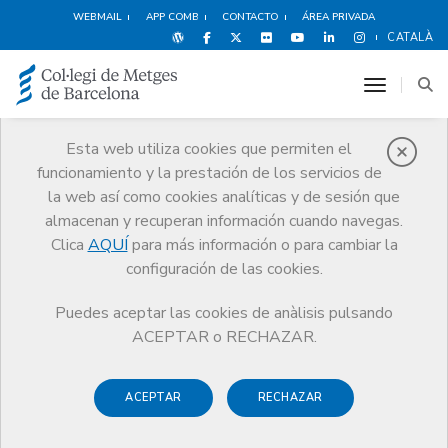
WEBMAIL
APP COMB
CONTACTO
ÁREA PRIVADA
CATALÀ
toggle n
Esta web utiliza cookies que permiten el
funcionamiento y la prestación de los servicios de
Premios
la web así como cookies analíticas y de sesión que
El CoMB
Premios
Guardonat Edició 2017
almacenan y recuperan información cuando navegas.
Clica
AQUÍ
para más información o para cambiar la
configuración de las cookies.
Puedes aceptar las cookies de anàlisis pulsando
Guardonat Edició 2017
ACEPTAR o RECHAZAR.
ACEPTAR
RECHAZAR