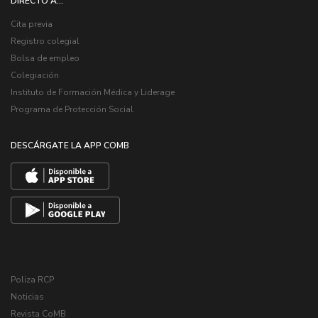
DIRECTO A...
Cita previa
Registro colegial
Bolsa de empleo
Colegiación
Instituto de Formación Médica y Liderage
Programa de Protección Social
DESCÁRGATE LA APP COMB
Poliza RCP
Noticias
Revista CoMB