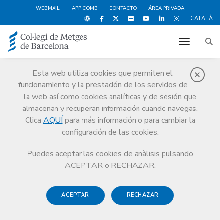
WEBMAIL
APP COMB
CONTACTO
ÁREA PRIVADA
CATALÀ
toggle n
Esta web utiliza cookies que permiten el
funcionamiento y la prestación de los servicios de
Premios
la web así como cookies analíticas y de sesión que
El CoMB
Premios
Guardonat Edició 2017
almacenan y recuperan información cuando navegas.
Clica
AQUÍ
para más información o para cambiar la
configuración de las cookies.
Puedes aceptar las cookies de anàlisis pulsando
Guardonat Edició 2017
ACEPTAR o RECHAZAR.
ACEPTAR
RECHAZAR