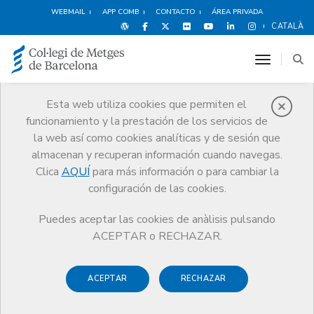
WEBMAIL
APP COMB
CONTACTO
ÁREA PRIVADA
CATALÀ
toggle n
Esta web utiliza cookies que permiten el
funcionamiento y la prestación de los servicios de
Premios
la web así como cookies analíticas y de sesión que
El CoMB
Premios
Guardonat Edició 2017
almacenan y recuperan información cuando navegas.
Clica
AQUÍ
para más información o para cambiar la
configuración de las cookies.
Puedes aceptar las cookies de anàlisis pulsando
Guardonat Edició 2017
ACEPTAR o RECHAZAR.
ACEPTAR
RECHAZAR