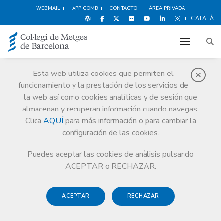
WEBMAIL
APP COMB
CONTACTO
ÁREA PRIVADA
CATALÀ
toggle n
Esta web utiliza cookies que permiten el
funcionamiento y la prestación de los servicios de
Premios
la web así como cookies analíticas y de sesión que
El CoMB
Premios
Guardonat Edició 2017
almacenan y recuperan información cuando navegas.
Clica
AQUÍ
para más información o para cambiar la
configuración de las cookies.
Puedes aceptar las cookies de anàlisis pulsando
Guardonat Edició 2017
ACEPTAR o RECHAZAR.
ACEPTAR
RECHAZAR