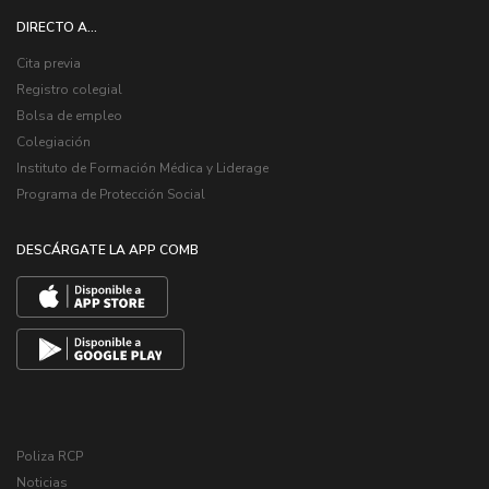
DIRECTO A...
Cita previa
Registro colegial
Bolsa de empleo
Colegiación
Instituto de Formación Médica y Liderage
Programa de Protección Social
DESCÁRGATE LA APP COMB
Poliza RCP
Noticias