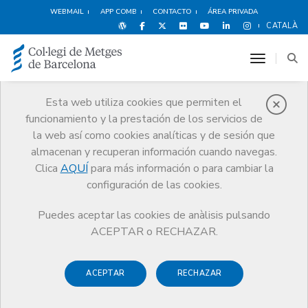
WEBMAIL
APP COMB
CONTACTO
ÁREA PRIVADA
CATALÀ
toggle n
Esta web utiliza cookies que permiten el
funcionamiento y la prestación de los servicios de
Premios
la web así como cookies analíticas y de sesión que
El CoMB
Premios
Guardonat Edició 2015
almacenan y recuperan información cuando navegas.
Clica
AQUÍ
para más información o para cambiar la
configuración de las cookies.
Puedes aceptar las cookies de anàlisis pulsando
Guardonat Edició 2015
ACEPTAR o RECHAZAR.
ACEPTAR
RECHAZAR