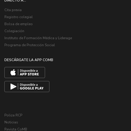
DIRECTO A...
Cita previa
Registro colegial
Bolsa de empleo
Colegiación
Instituto de Formación Médica y Liderage
Programa de Protección Social
DESCÁRGATE LA APP COMB
Poliza RCP
Noticias
Revista CoMB