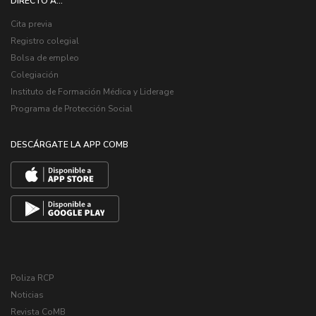
DIRECTO A...
Cita previa
Registro colegial
Bolsa de empleo
Colegiación
Instituto de Formación Médica y Liderage
Programa de Protección Social
DESCÁRGATE LA APP COMB
Poliza RCP
Noticias
Revista CoMB