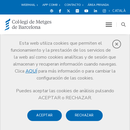
WEBMAIL
APP COMB
CONTACTO
ÁREA PRIVADA
CATALÀ
toggle n
Esta web utiliza cookies que permiten el
funcionamiento y la prestación de los servicios de
Premios
la web así como cookies analíticas y de sesión que
El CoMB
Premios
Guardonat Edició 2014
almacenan y recuperan información cuando navegas.
Clica
AQUÍ
para más información o para cambiar la
configuración de las cookies.
Puedes aceptar las cookies de anàlisis pulsando
Guardonat Edició 2014
ACEPTAR o RECHAZAR.
ACEPTAR
RECHAZAR