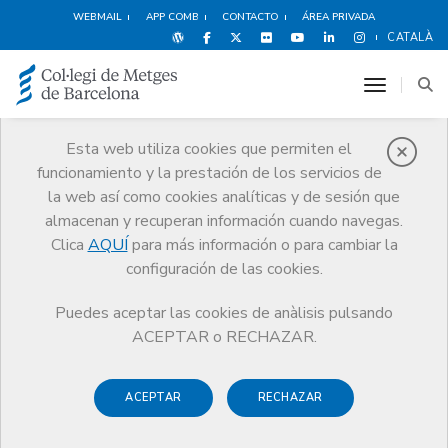
WEBMAIL
APP COMB
CONTACTO
ÁREA PRIVADA
CATALÀ
toggle n
Esta web utiliza cookies que permiten el
funcionamiento y la prestación de los servicios de
Premios
la web así como cookies analíticas y de sesión que
El CoMB
Premios
Guardonat Edició 2014
almacenan y recuperan información cuando navegas.
Clica
AQUÍ
para más información o para cambiar la
configuración de las cookies.
Puedes aceptar las cookies de anàlisis pulsando
Guardonat Edició 2014
ACEPTAR o RECHAZAR.
ACEPTAR
RECHAZAR