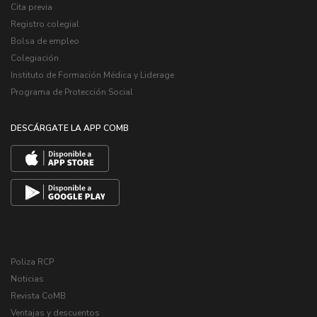
Cita previa
Registro colegial
Bolsa de empleo
Colegiación
Instituto de Formación Médica y Liderage
Programa de Protección Social
DESCÁRGATE LA APP COMB
Poliza RCP
Noticias
Revista CoMB
Ventajas y descuentos