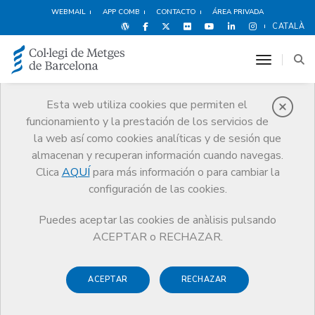
WEBMAIL
APP COMB
CONTACTO
ÁREA PRIVADA
CATALÀ
toggle n
Esta web utiliza cookies que permiten el
funcionamiento y la prestación de los servicios de
Premios
la web así como cookies analíticas y de sesión que
El CoMB
Premios
Guardonat Edició 2014
almacenan y recuperan información cuando navegas.
Clica
AQUÍ
para más información o para cambiar la
configuración de las cookies.
Puedes aceptar las cookies de anàlisis pulsando
Guardonat Edició 2014
ACEPTAR o RECHAZAR.
ACEPTAR
RECHAZAR