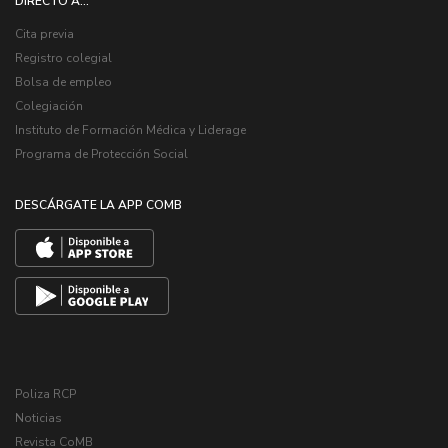
DIRECTO A...
Cita previa
Registro colegial
Bolsa de empleo
Colegiación
Instituto de Formación Médica y Liderage
Programa de Protección Social
DESCÁRGATE LA APP COMB
Poliza RCP
Noticias
Revista CoMB