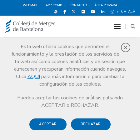
WEBMAIL
APP COMB
CONTACTO
ÁREA PRIVADA
CATALÀ
toggle n
Esta web utiliza cookies que permiten el
funcionamiento y la prestación de los servicios de
Premios
la web así como cookies analíticas y de sesión que
El CoMB
Premios
Guardonat Edició 2014
almacenan y recuperan información cuando navegas.
Clica
AQUÍ
para más información o para cambiar la
configuración de las cookies.
Puedes aceptar las cookies de anàlisis pulsando
Guardonat Edició 2014
ACEPTAR o RECHAZAR.
ACEPTAR
RECHAZAR