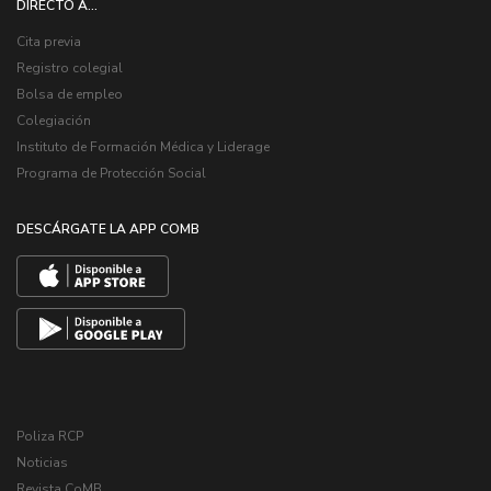
DIRECTO A...
Cita previa
Registro colegial
Bolsa de empleo
Colegiación
Instituto de Formación Médica y Liderage
Programa de Protección Social
DESCÁRGATE LA APP COMB
Poliza RCP
Noticias
Revista CoMB