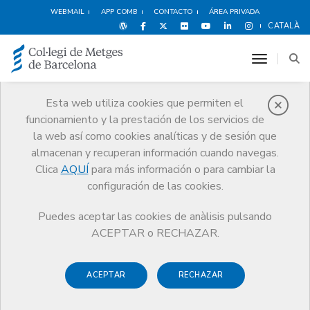
WEBMAIL
APP COMB
CONTACTO
ÁREA PRIVADA
CATALÀ
toggle n
Esta web utiliza cookies que permiten el
funcionamiento y la prestación de los servicios de
Premios
la web así como cookies analíticas y de sesión que
El CoMB
Premios
Guardonat Edició 2010
almacenan y recuperan información cuando navegas.
Clica
AQUÍ
para más información o para cambiar la
configuración de las cookies.
Puedes aceptar las cookies de anàlisis pulsando
Guardonat Edició 2010
ACEPTAR o RECHAZAR.
ACEPTAR
RECHAZAR