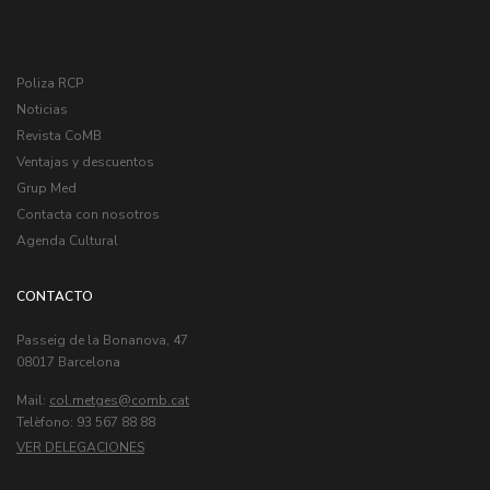
Poliza RCP
Noticias
Revista CoMB
Ventajas y descuentos
Grup Med
Contacta con nosotros
Agenda Cultural
CONTACTO
Passeig de la Bonanova, 47
08017 Barcelona
Mail:
col.metges
Telèfono: 93 567 88 88
VER DELEGACIONES