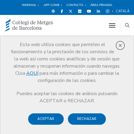
WEBMAIL
APP COMB
CONTACTO
ÁREA PRIVADA
CATALÀ
toggle n
Esta web utiliza cookies que permiten el
funcionamiento y la prestación de los servicios de
Premios
la web así como cookies analíticas y de sesión que
El CoMB
Premios
Guardonat Edició 2010
almacenan y recuperan información cuando navegas.
Clica
AQUÍ
para más información o para cambiar la
configuración de las cookies.
Puedes aceptar las cookies de anàlisis pulsando
Guardonat Edició 2010
ACEPTAR o RECHAZAR.
ACEPTAR
RECHAZAR