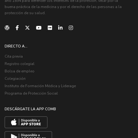
año 1894 para defender los intereses de la profesión, velar por la
buena práctica de la medicina y por el derecho de las personas a la
protección de su salud.
DIRECTO A...
Cita previa
Registro colegial
Bolsa de empleo
Colegiación
Instituto de Formación Médica y Liderage
Programa de Protección Social
DESCÁRGATE LA APP COMB