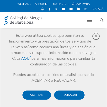
WEBMAIL
APP COMB
CONTACTO
ÁREA PRIVADA
CATALÀ
toggle n
Esta web utiliza cookies que permiten el
funcionamiento y la prestación de los servicios de
Premios
la web así como cookies analíticas y de sesión que
El CoMB
Premios
Guardonat Edició 2010
almacenan y recuperan información cuando navegas.
Clica
AQUÍ
para más información o para cambiar la
configuración de las cookies.
Puedes aceptar las cookies de anàlisis pulsando
Guardonat Edició 2010
ACEPTAR o RECHAZAR.
ACEPTAR
RECHAZAR