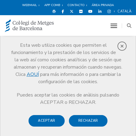
WEBMAIL
APP COMB
CONTACTO
ÁREA PRIVADA
CATALÀ
toggle n
Esta web utiliza cookies que permiten el
funcionamiento y la prestación de los servicios de
Premios
la web así como cookies analíticas y de sesión que
El CoMB
Premios
Guardonat Edició 2010
almacenan y recuperan información cuando navegas.
Clica
AQUÍ
para más información o para cambiar la
configuración de las cookies.
Puedes aceptar las cookies de anàlisis pulsando
Guardonat Edició 2010
ACEPTAR o RECHAZAR.
ACEPTAR
RECHAZAR