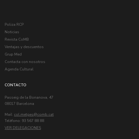
Poliza RCP
Noticias
Revista CoMB
Ventajas y descuentos
Grup Med
Contacta con nosotros
Agenda Cultural
CONTACTO
Passeig de la Bonanova, 47
08017 Barcelona
Mail:
col.metges
Telèfono: 93 567 88 88
VER DELEGACIONES