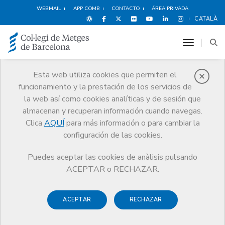
WEBMAIL
APP COMB
CONTACTO
ÁREA PRIVADA
CATALÀ
toggle n
Esta web utiliza cookies que permiten el
funcionamiento y la prestación de los servicios de
Premios
la web así como cookies analíticas y de sesión que
El CoMB
Premios
Guardonat Edició 2010
almacenan y recuperan información cuando navegas.
Clica
AQUÍ
para más información o para cambiar la
configuración de las cookies.
Puedes aceptar las cookies de anàlisis pulsando
Guardonat Edició 2010
ACEPTAR o RECHAZAR.
ACEPTAR
RECHAZAR