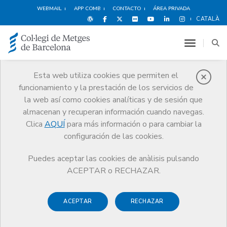
WEBMAIL
APP COMB
CONTACTO
ÁREA PRIVADA
CATALÀ
toggle n
Esta web utiliza cookies que permiten el
funcionamiento y la prestación de los servicios de
Premios
la web así como cookies analíticas y de sesión que
El CoMB
Premios
Guardonat Edició 2010
almacenan y recuperan información cuando navegas.
Clica
AQUÍ
para más información o para cambiar la
configuración de las cookies.
Puedes aceptar las cookies de anàlisis pulsando
Guardonat Edició 2010
ACEPTAR o RECHAZAR.
ACEPTAR
RECHAZAR