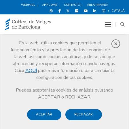
WEBMAIL
APP COMB
CONTACTO
ÁREA PRIVADA
CATALÀ
toggle n
Esta web utiliza cookies que permiten el
funcionamiento y la prestación de los servicios de
Premios
la web así como cookies analíticas y de sesión que
El CoMB
Premios
Guardonat Edició 2010
almacenan y recuperan información cuando navegas.
Clica
AQUÍ
para más información o para cambiar la
configuración de las cookies.
Puedes aceptar las cookies de anàlisis pulsando
Guardonat Edició 2010
ACEPTAR o RECHAZAR.
ACEPTAR
RECHAZAR