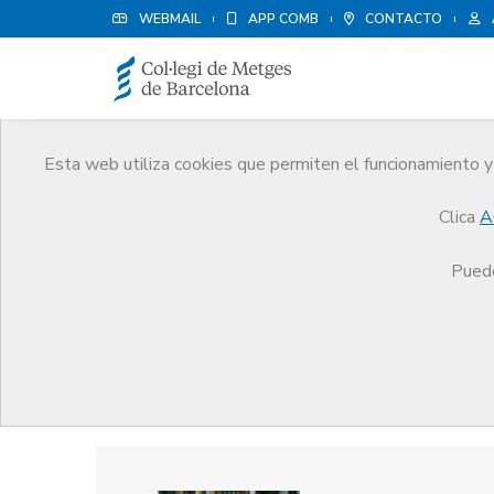
WEBMAIL
APP COMB
CONTACTO
Esta web utiliza cookies que permiten el funcionamiento y 
Premios
Clica
A
El CoMB
Premios
Guardonat Edició 2007
Puede
Guardonat Edició 2007