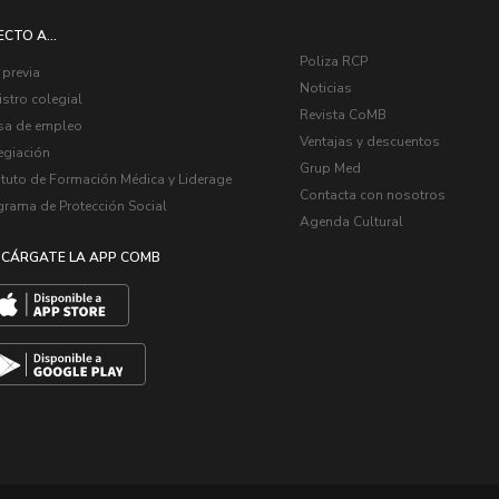
ECTO A...
Poliza RCP
 previa
Noticias
stro colegial
Revista CoMB
sa de empleo
Ventajas y descuentos
egiación
Grup Med
ituto de Formación Médica y Liderage
Contacta con nosotros
grama de Protección Social
Agenda Cultural
CÁRGATE LA APP COMB