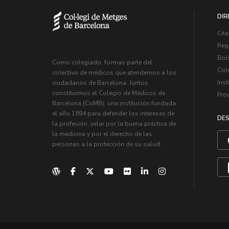
DIR
Cita
Regi
Bol
Como colegiado, formas parte del
Col
colectivo de médicos que atendemos a los
Inst
ciudadanos de Barcelona. Juntos
constituimos el Colegio de Médicos de
Pro
Barcelona (CoMB), una institución fundada
el año 1894 para defender los intereses de
DES
la profesión, velar por la buena práctica de
la medicina y por el derecho de las
personas a la protección de su salud.