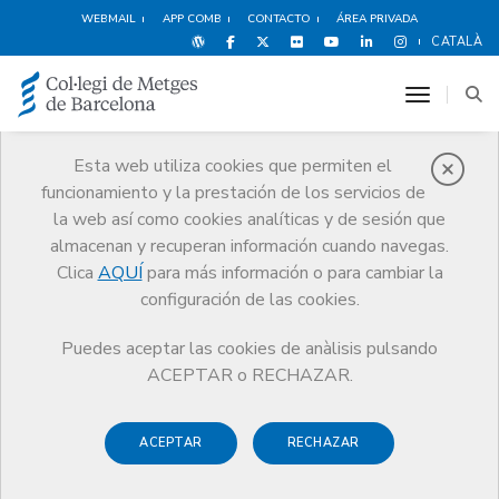
WEBMAIL
APP COMB
CONTACTO
ÁREA PRIVADA
CATALÀ
toggle n
Esta web utiliza cookies que permiten el
funcionamiento y la prestación de los servicios de
Premios
la web así como cookies analíticas y de sesión que
El CoMB
Premios
Guardonat Edició 2007
almacenan y recuperan información cuando navegas.
Clica
AQUÍ
para más información o para cambiar la
configuración de las cookies.
Puedes aceptar las cookies de anàlisis pulsando
Guardonat Edició 2007
ACEPTAR o RECHAZAR.
ACEPTAR
RECHAZAR