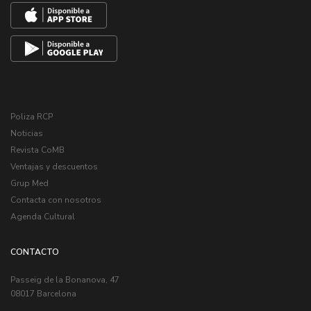
Poliza RCP
Noticias
Revista CoMB
Ventajas y descuentos
Grup Med
Contacta con nosotros
Agenda Cultural
CONTACTO
Passeig de la Bonanova, 47
08017 Barcelona