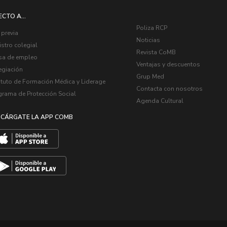
ECTO A...
Poliza RCP
 previa
Noticias
stro colegial
Revista CoMB
sa de empleo
Ventajas y descuentos
egiación
Grup Med
ituto de Formación Médica y Liderage
Contacta con nosotros
grama de Protección Social
Agenda Cultural
CÁRGATE LA APP COMB