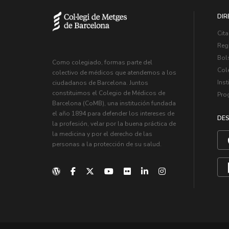
DIR
Cita
Regi
Bol
Como colegiado, formas parte del
Col
colectivo de médicos que atendemos a los
Inst
ciudadanos de Barcelona. Juntos
constituimos el Colegio de Médicos de
Pro
Barcelona (CoMB), una institución fundada
el año 1894 para defender los intereses de
DES
la profesión, velar por la buena práctica de
la medicina y por el derecho de las
personas a la protección de su salud.