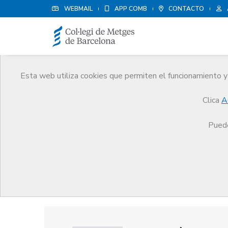
WEBMAIL
APP COMB
CONTACTO
Esta web utiliza cookies que permiten el funcionamiento y 
Premios
Clica
A
El CoMB
Premios
Guardonat Edició 2007
Puede
Guardonat Edició 2007