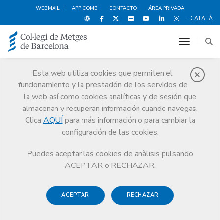
WEBMAIL
APP COMB
CONTACTO
ÁREA PRIVADA
CATALÀ
toggle n
Esta web utiliza cookies que permiten el
funcionamiento y la prestación de los servicios de
Premios
la web así como cookies analíticas y de sesión que
El CoMB
Premios
Guardonat Edició 2007
almacenan y recuperan información cuando navegas.
Clica
AQUÍ
para más información o para cambiar la
configuración de las cookies.
Puedes aceptar las cookies de anàlisis pulsando
Guardonat Edició 2007
ACEPTAR o RECHAZAR.
ACEPTAR
RECHAZAR