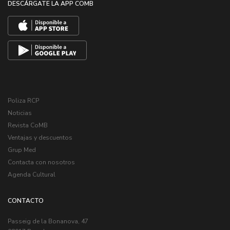
DESCÁRGATE LA APP COMB
Poliza RCP
Noticias
Revista CoMB
Ventajas y descuentos
Grup Med
Contacta con nosotros
Agenda Cultural
CONTACTO
Passeig de la Bonanova, 47