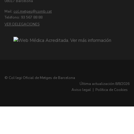
08017 Barcelona
Mail:
col.metges
Telèfono: 93 567 88 88
VER DELEGACIONES
© Col·legi Oficial de Metges de Barcelona
Última actualización:
8/8/2026
Aviso legal
|
Política de Cookies