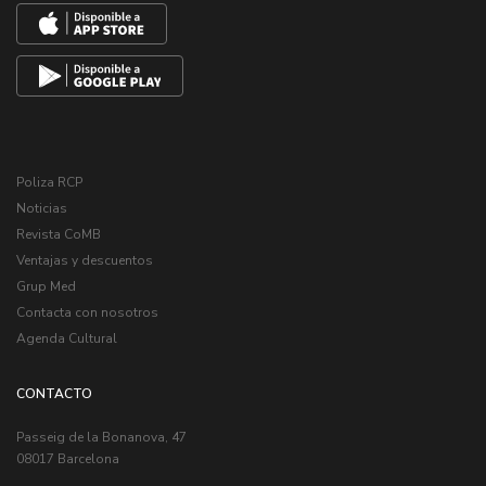
Poliza RCP
Noticias
Revista CoMB
Ventajas y descuentos
Grup Med
Contacta con nosotros
Agenda Cultural
CONTACTO
Passeig de la Bonanova, 47
08017 Barcelona