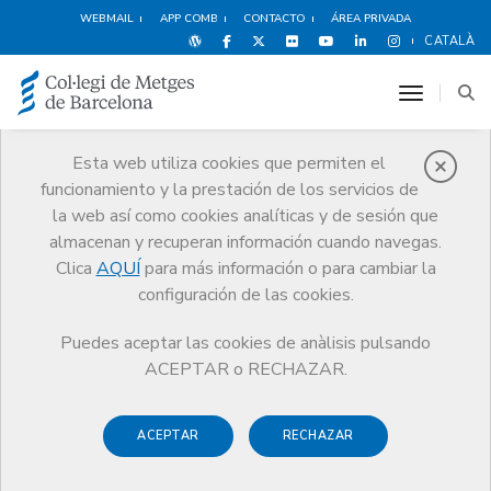
WEBMAIL
APP COMB
CONTACTO
ÁREA PRIVADA
CATALÀ
toggle n
Esta web utiliza cookies que permiten el
funcionamiento y la prestación de los servicios de
Premios
la web así como cookies analíticas y de sesión que
El CoMB
Premios
Guardonat Edició 2007
almacenan y recuperan información cuando navegas.
Clica
AQUÍ
para más información o para cambiar la
configuración de las cookies.
Puedes aceptar las cookies de anàlisis pulsando
Guardonat Edició 2007
ACEPTAR o RECHAZAR.
ACEPTAR
RECHAZAR