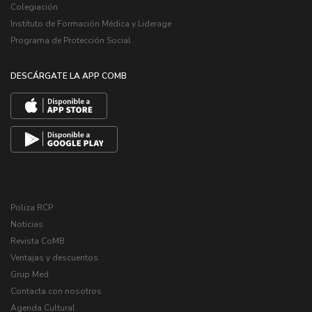
Colegiación
Instituto de Formación Médica y Liderage
Programa de Protección Social
DESCÁRGATE LA APP COMB
Poliza RCP
Noticias
Revista CoMB
Ventajas y descuentos
Grup Med
Contacta con nosotros
Agenda Cultural