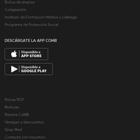
Bolsa de empleo
Colegiación
Instituto de Formación Médica y Liderage
Programa de Protección Social
DESCÁRGATE LA APP COMB
Poliza RCP
Noticias
Revista CoMB
Ventajas y descuentos
Grup Med
Contacta con nosotros