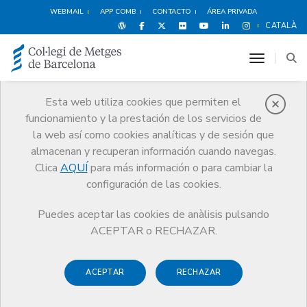
WEBMAIL
APP COMB
CONTACTO
ÁREA PRIVADA
CATALÀ
toggle n
Esta web utiliza cookies que permiten el
funcionamiento y la prestación de los servicios de
Premios
la web así como cookies analíticas y de sesión que
El CoMB
Premios
Guardonat Edició 2007
almacenan y recuperan información cuando navegas.
Clica
AQUÍ
para más información o para cambiar la
configuración de las cookies.
Puedes aceptar las cookies de anàlisis pulsando
Guardonat Edició 2007
ACEPTAR o RECHAZAR.
ACEPTAR
RECHAZAR