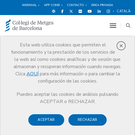
WEBMAIL
APP COMB
CONTACTO
ÁREA PRIVADA
CATALÀ
toggle n
Esta web utiliza cookies que permiten el
funcionamiento y la prestación de los servicios de
Premios
la web así como cookies analíticas y de sesión que
El CoMB
Premios
Guardonat Edició 2007
almacenan y recuperan información cuando navegas.
Clica
AQUÍ
para más información o para cambiar la
configuración de las cookies.
Puedes aceptar las cookies de anàlisis pulsando
Guardonat Edició 2007
ACEPTAR o RECHAZAR.
ACEPTAR
RECHAZAR