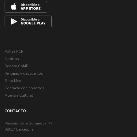
Poliza RCP
Noticias
Revista CoMB
Ventajas y descuentos
Grup Med
Contacta con nosotros
Agenda Cultural
CONTACTO
Passeig de la Bonanova, 47
08017 Barcelona