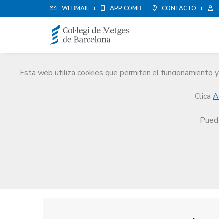
WEBMAIL
APP COMB
CONTACTO
Esta web utiliza cookies que permiten el funcionamiento y 
Premios
Clica
A
El CoMB
Premios
Guardonat Edició 2007
Puede
Guardonat Edició 2007