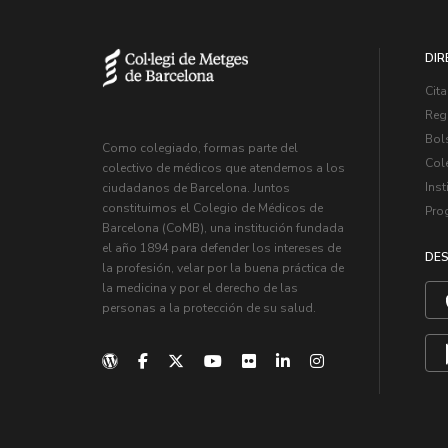
DIR
Cita
Regi
Bol
Como colegiado, formas parte del
Col
colectivo de médicos que atendemos a los
Inst
ciudadanos de Barcelona. Juntos
constituimos el Colegio de Médicos de
Pro
Barcelona (CoMB), una institución fundada
el año 1894 para defender los intereses de
DES
la profesión, velar por la buena práctica de
la medicina y por el derecho de las
personas a la protección de su salud.