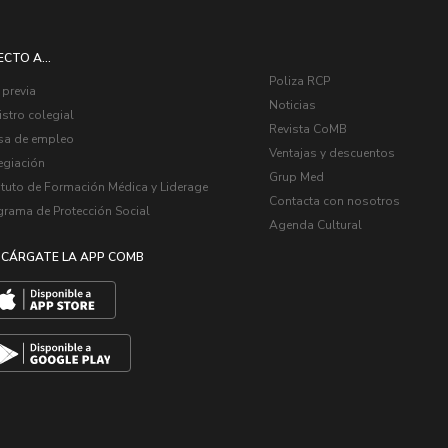
ECTO A...
Poliza RCP
 previa
Noticias
stro colegial
Revista CoMB
sa de empleo
Ventajas y descuentos
egiación
Grup Med
ituto de Formación Médica y Liderage
Contacta con nosotros
grama de Protección Social
Agenda Cultural
CÁRGATE LA APP COMB