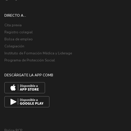
DIRECTO A...
Cita previa
Registro colegial
Bolsa de empleo
Colegiación
Instituto de Formación Médica y Liderage
Programa de Protección Social
DESCÁRGATE LA APP COMB
Poliza RCP