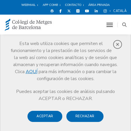
WEBMAIL
APP COMB
CONTACTO
ÁREA PRIVADA
CATALÀ
toggle n
Esta web utiliza cookies que permiten el
funcionamiento y la prestación de los servicios de
Premios
la web así como cookies analíticas y de sesión que
El CoMB
Premios
Guardonat Edició 2004
almacenan y recuperan información cuando navegas.
Clica
AQUÍ
para más información o para cambiar la
configuración de las cookies.
Puedes aceptar las cookies de anàlisis pulsando
Guardonat Edició 2004
ACEPTAR o RECHAZAR.
ACEPTAR
RECHAZAR