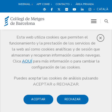
WEBMAIL
APP COMB
CONTACTO
ÁREA PRIVADA
CATALÀ
toggle n
Esta web utiliza cookies que permiten el
funcionamiento y la prestación de los servicios de
Noticias
la web así como cookies analíticas y de sesión que
Comunicación
Noticias
almacenan y recuperan información cuando navegas.
Reconocimiento de las prácticas formativas como período cotizado a
la Seguridad Social
Clica
AQUÍ
para más información o para cambiar la
configuración de las cookies.
Puedes aceptar las cookies de anàlisis pulsando
ACEPTAR o RECHAZAR.
ACEPTAR
RECHAZAR