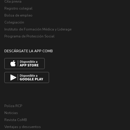
Cita previa
Registro colegial
Bolsa de empleo
Colegiación
Instituto de Formación Médica y Liderage
Programa de Protección Social
DESCÁRGATE LA APP COMB
Poliza RCP
Noticias
Revista CoMB
Ventajas y descuentos