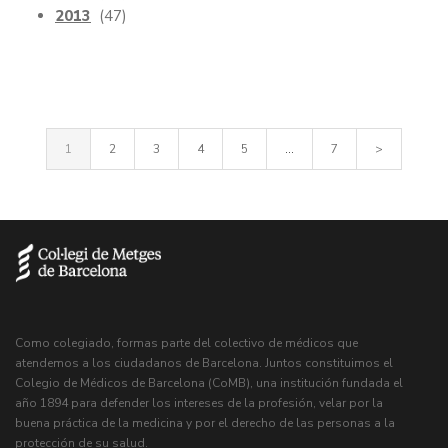
2013
(47)
1
2
3
4
5
...
7
>
Como colegiado, formas parte del colectivo de médicos que
atendemos a los ciudadanos de Barcelona. Juntos constituimos el
Colegio de Médicos de Barcelona (CoMB), una institución fundada el
año 1894 para defender los intereses de la profesión, velar por la
buena práctica de la medicina y por el derecho de las personas a la
protección de su salud.