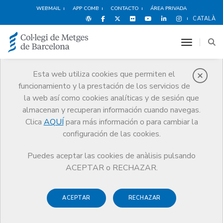
WEBMAIL
APP COMB
CONTACTO
ÁREA PRIVADA
CATALÀ
toggle n
Esta web utiliza cookies que permiten el
funcionamiento y la prestación de los servicios de
Noticias
la web así como cookies analíticas y de sesión que
Comunicación
Noticias
almacenan y recuperan información cuando navegas.
Clica
AQUÍ
para más información o para cambiar la
configuración de las cookies.
Puedes aceptar las cookies de anàlisis pulsando
ACEPTAR o RECHAZAR.
Noticias any
2025
ACEPTAR
RECHAZAR