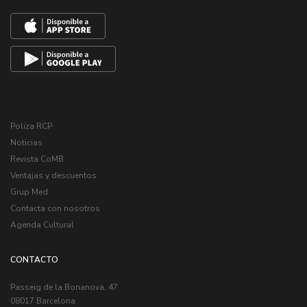
Poliza RCP
Noticias
Revista CoMB
Ventajas y descuentos
Grup Med
Contacta con nosotros
Agenda Cultural
CONTACTO
Passeig de la Bonanova, 47
08017 Barcelona