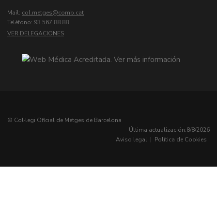
Mail:
col.metges
Telèfono: 93 567 88 88
VER DELEGACIONES
© Col·legi Oficial de Metges de Barcelona
Última actualización:
8/8/2026
Aviso legal
|
Política de Cookies