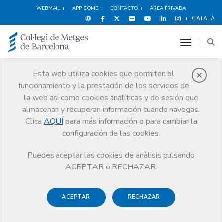
WEBMAIL
APP COMB
CONTACTO
ÁREA PRIVADA
CATALÀ
toggle n
Esta web utiliza cookies que permiten el
funcionamiento y la prestación de los servicios de
Noticias
la web así como cookies analíticas y de sesión que
Comunicación
Noticias
almacenan y recuperan información cuando navegas.
El espíritu solidario de la Fundación Àngel Soler Daniel
Clica
AQUÍ
para más información o para cambiar la
configuración de las cookies.
Puedes aceptar las cookies de anàlisis pulsando
ACEPTAR o RECHAZAR.
ACEPTAR
RECHAZAR