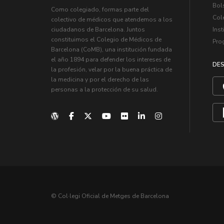
Bol
Como colegiado, formas parte del
Col
colectivo de médicos que atendemos a los
Inst
ciudadanos de Barcelona. Juntos
constituimos el Colegio de Médicos de
Pro
Barcelona (CoMB), una institución fundada
el año 1894 para defender los intereses de
DES
la profesión, velar por la buena práctica de
la medicina y por el derecho de las
personas a la protección de su salud.
© Col·legi Oficial de Metges de Barcelona