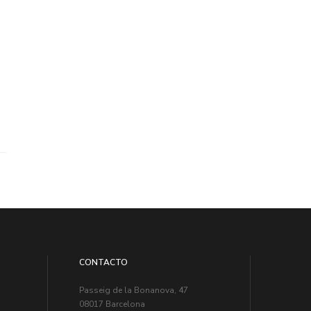
s
CONTACTO
Passeig de la Bonanova, 47
08017 Barcelona