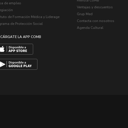
Revista CoMB
sa de empleo
Ventajas y descuentos
egiación
Grup Med
ituto de Formación Médica y Liderage
Contacta con nosotros
grama de Protección Social
Agenda Cultural
CÁRGATE LA APP COMB