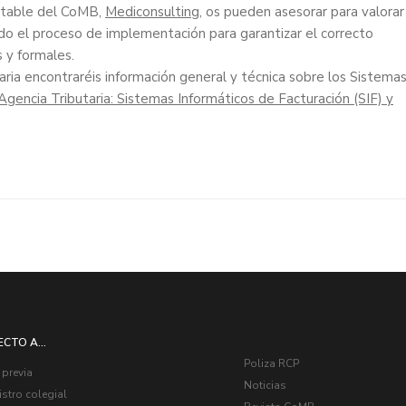
contable del CoMB,
Mediconsulting
, os pueden asesorar para valorar
do el proceso de implementación para garantizar el correcto
 y formales.
taria encontraréis información general y técnica sobre los Sistema
Agencia Tributaria: Sistemas Informáticos de Facturación (SIF) y
ECTO A...
Poliza RCP
 previa
Noticias
stro colegial