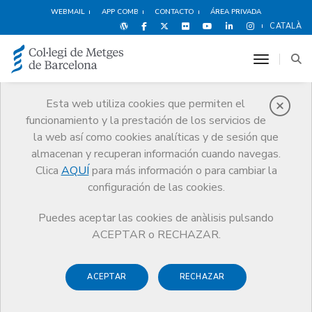
WEBMAIL
APP COMB
CONTACTO
ÁREA PRIVADA
CATALÀ
toggle n
Esta web utiliza cookies que permiten el
funcionamiento y la prestación de los servicios de
Noticias
la web así como cookies analíticas y de sesión que
Comunicación
Noticias
almacenan y recuperan información cuando navegas.
El CoMB celebra la 4a edición de la Jornada CoMBxClima
Clica
AQUÍ
para más información o para cambiar la
configuración de las cookies.
Puedes aceptar las cookies de anàlisis pulsando
ACEPTAR o RECHAZAR.
ACEPTAR
RECHAZAR