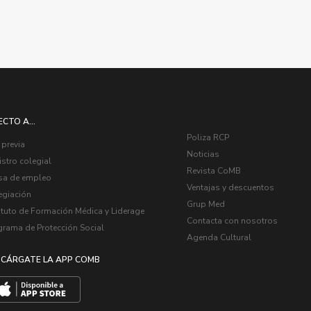
ECTO A...
Poliza RCP
 previa
Noticias
stro colegial
Revista CoMB
sa de empleo
Ventajas y descuentos
egiación
Grup Med
ituto de Formación Médica y Liderage
Contacta con nosotros
grama de Protección Social
Agenda Cultural
CÁRGATE LA APP COMB