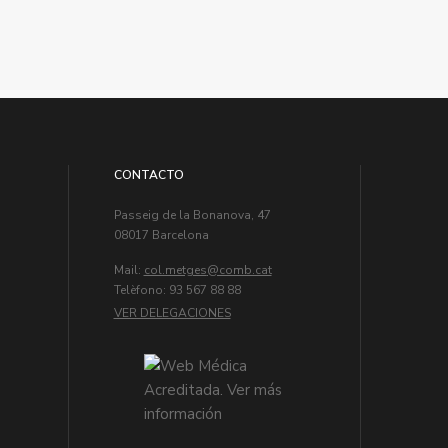
CONTACTO
Passeig de la Bonanova, 47
08017 Barcelona
Mail:
col.metges
Telèfono: 93 567 88 88
VER DELEGACIONES