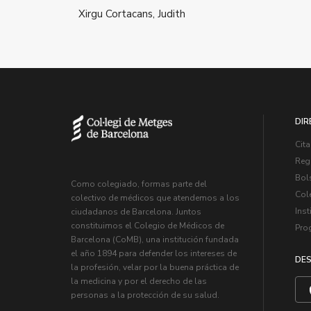
Xirgu Cortacans, Judith
DIR
Cita
Regi
Bol
Como colegiado, formas parte del
Col
colectivo de médicos que atendemos a los
Inst
ciudadanos de Barcelona. Juntos
constituimos el Colegio de Médicos de
Pro
Barcelona (CoMB), una institución fundada
el año 1894 para defender los intereses de
DES
la profesión, velar por la buena práctica de
la medicina y por el derecho de las
personas a la protección de su salud.