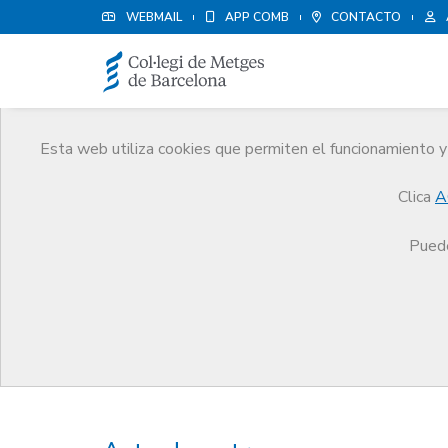
WEBMAIL
APP COMB
CONTACTO
Esta web utiliza cookies que permiten el funcionamiento y 
Premios
Clica
A
El CoMB
Premios
Premios Edició 2018
Puede
Premios Edició 2018