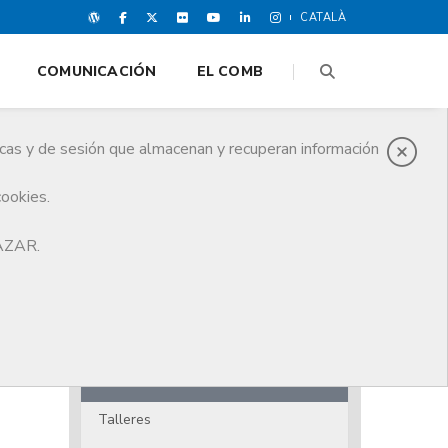
CATALÀ
COMUNICACIÓN
EL COMB
icas y de sesión que almacenan y recuperan información
cookies.
HAZAR.
Agenda cultural
Medijocs
Música
Literatura
Talleres