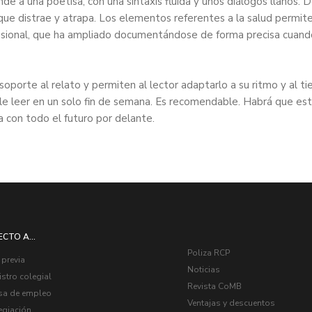
e a una poetisa, con una sintaxis fluida y unos diálogos llanos. 
que distrae y atrapa. Los elementos referentes a la salud permite
fesional, que ha ampliado documentándose de forma precisa cuand
oporte al relato y permiten al lector adaptarlo a su ritmo y al t
le leer en un solo fin de semana. Es recomendable. Habrá que est
a con todo el futuro por delante.
ECTO A...
Poliza RCP
 previa
Noticias
stro colegial
Revista CoMB
sa de empleo
Ventajas y descuentos
egiación