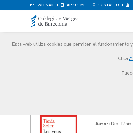
WEBMAIL
APP COMB
CONTACTO
Esta web utiliza cookies que permiten el funcionamiento y 
Cultura y ocio
Clica
A
Servicios
Otros servicios
Cultura y ocio
Puede
Les veus
Autor:
Dra. Tània 