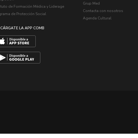
Grup Med
ituto de Formación Médica y Liderage
Contacta con nosotros
grama de Protección Social
Agenda Cultural
CÁRGATE LA APP COMB