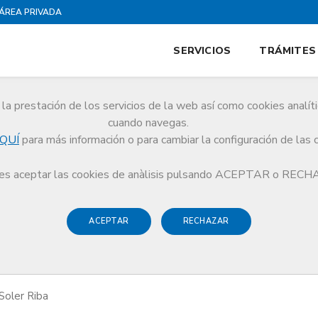
ÁREA PRIVADA
SERVICIOS
TRÁMITES
la prestación de los servicios de la web así como cookies analít
cuando navegas.
QUÍ
para más información o para cambiar la configuración de las 
Médicos y literatura
Les veus del foc
s aceptar las cookies de anàlisis pulsando ACEPTAR o REC
ACEPTAR
RECHAZAR
 del foc
Soler Riba