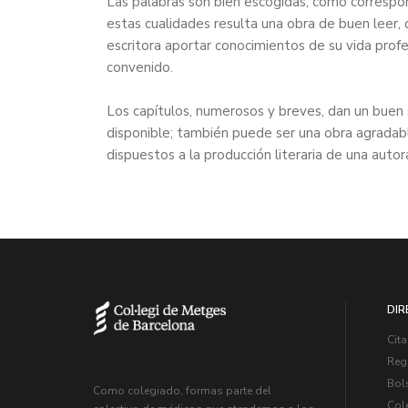
Las palabras son bien escogidas, como correspond
estas cualidades resulta una obra de buen leer, 
escritora aportar conocimientos de su vida pro
convenido.
Los capítulos, numerosos y breves, dan un buen s
disponible; también puede ser una obra agradab
dispuestos a la producción literaria de una autor
DIR
Cita
Regi
Bol
Como colegiado, formas parte del
Col