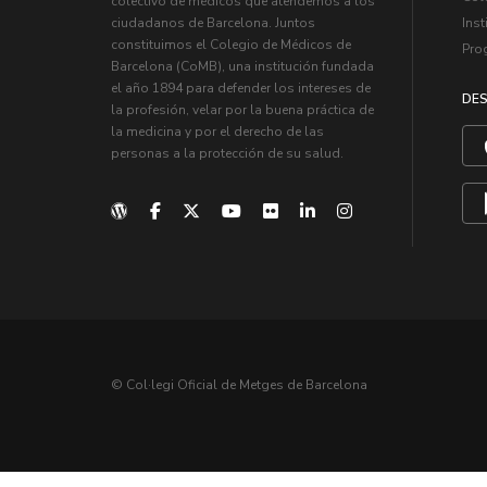
colectivo de médicos que atendemos a los
Inst
ciudadanos de Barcelona. Juntos
constituimos el Colegio de Médicos de
Pro
Barcelona (CoMB), una institución fundada
el año 1894 para defender los intereses de
DES
la profesión, velar por la buena práctica de
la medicina y por el derecho de las
personas a la protección de su salud.
© Col·legi Oficial de Metges de Barcelona