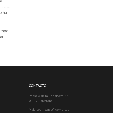
De
n a la
o ha
iempo
ar
CONTACTO
Passeig de la Bonanova, 47
08017 Barcelona
Mail:
col.metges