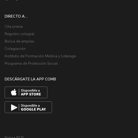
DIRECTO A...
Cita previa
Registro colegial
Bolsa de empleo
Colegiación
Instituto de Formación Médica y Liderage
Programa de Protección Social
DESCÁRGATE LA APP COMB
Poliza RCP