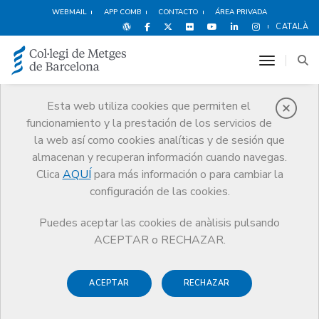
WEBMAIL
APP COMB
CONTACTO
ÁREA PRIVADA
CATALÀ
toggle n
Esta web utiliza cookies que permiten el
funcionamiento y la prestación de los servicios de
Obituarios
la web así como cookies analíticas y de sesión que
Comunicación
Obituarios
Francesc Grimalt
almacenan y recuperan información cuando navegas.
Clica
AQUÍ
para más información o para cambiar la
configuración de las cookies.
Puedes aceptar las cookies de anàlisis pulsando
ACEPTAR o RECHAZAR.
ACEPTAR
RECHAZAR