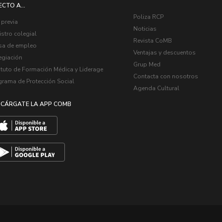
ECTO A...
Poliza RCP
 previa
Noticias
stro colegial
Revista CoMB
sa de empleo
Ventajas y descuentos
egiación
Grup Med
ituto de Formación Médica y Liderage
Contacta con nosotros
grama de Protección Social
Agenda Cultural
CÁRGATE LA APP COMB