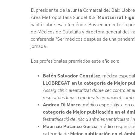
El presidente de la Junta Comarcal del Baix Llobr
Área Metropolitana Sur del ICS,
Montserrat Figu
habló sobre esa efeméride. Posteriormente, la pr
de Médicos de Cataluña y directora general del In
conferencia "Ser médicos después de una pandemia
jornada.
Los profesionales premiados este año son:
Belén Salvador González
, médica especia
LLOBREGAT en la categoría de Mejor publ
Assaig clínic aleatoritzat doble cec controlat
respiratoris lleus a moderats en pacients 
Andrea Di Marco
, médico especialista en c
categoría de Mejor publicación en el ámb
l’estratificació del risc d’arítmies ventricula
Mauricio Polanco Garcia
, médico especial
categoría de
Mejor publicación en el ámbi