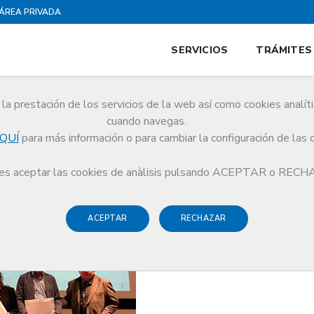
ÁREA PRIVADA
SERVICIOS
TRÁMITES
la prestación de los servicios de la web así como cookies analít
cuando navegas.
QUÍ
para más información o para cambiar la configuración de las 
 Baix Llobregat del Colegio de Médicos celebra el acto de la Profesión Médica
s aceptar las cookies de anàlisis pulsando ACEPTAR o REC
ACEPTAR
RECHAZAR