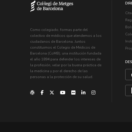
DIR
Cita
Regi
Bol
Como colegiado, formas parte del
Col
colectivo de médicos que atendemos a los
Inst
ciudadanos de Barcelona. Juntos
constituimos el Colegio de Médicos de
Pro
Barcelona (CoMB), una institución fundada
el año 1894 para defender los intereses de
DES
la profesión, velar por la buena práctica de
la medicina y por el derecho de las
personas a la protección de su salud.