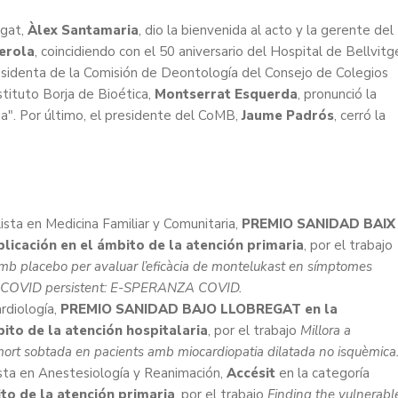
egat,
Àlex Santamaria
, dio la bienvenida al acto y la gerente del
erola
, coincidiendo con el 50 aniversario del Hospital de Bellvitg
esidenta de la Comisión de Deontología del Consejo de Colegios
stituto Borja de Bioética,
Montserrat Esquerda
, pronunció la
". Por último, el presidente del CoMB,
Jaume Padrós
, cerró la
lista en Medicina Familiar y Comunitaria,
PREMIO SANIDAD BAIX
icación en el ámbito de la atención primaria
, por el trabajo
 amb placebo per avaluar l’eficàcia de montelukast en símptomes
amb COVID persistent: E-SPERANZA COVID.
ardiología,
PREMIO SANIDAD BAJO LLOBREGAT en la
ito de la atención hospitalaria
, por el trabajo
Millora a
rs i mort sobtada en pacients amb miocardiopatia dilatada no isquèmica
ista en Anestesiología y Reanimación,
Accésit
en la categoría
to de la atención primaria
, por el trabajo
Finding the vulnerabl