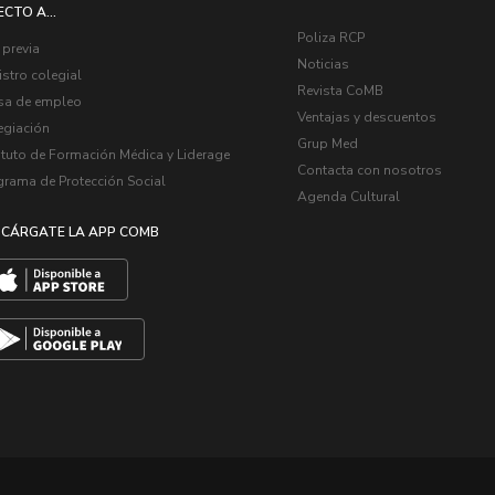
ECTO A...
Poliza RCP
 previa
Noticias
stro colegial
Revista CoMB
sa de empleo
Ventajas y descuentos
egiación
Grup Med
ituto de Formación Médica y Liderage
Contacta con nosotros
grama de Protección Social
Agenda Cultural
CÁRGATE LA APP COMB