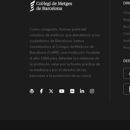
DIR
Cita
Regi
Bol
Como colegiado, formas parte del
Col
colectivo de médicos que atendemos a los
Inst
ciudadanos de Barcelona. Juntos
constituimos el Colegio de Médicos de
Pro
Barcelona (CoMB), una institución fundada
el año 1894 para defender los intereses de
DES
la profesión, velar por la buena práctica de
la medicina y por el derecho de las
personas a la protección de su salud.