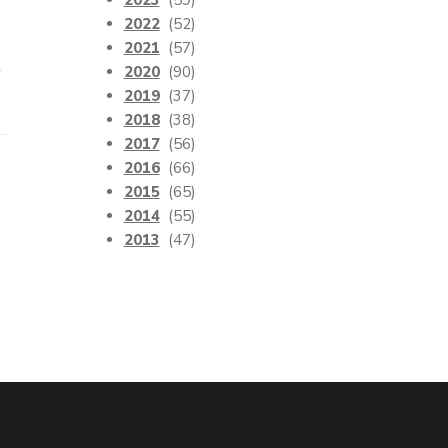
2023
(59)
2022
(52)
2021
(57)
2020
(90)
y
2019
(37)
2018
(38)
2017
(56)
2016
(66)
2015
(65)
2014
(55)
2013
(47)