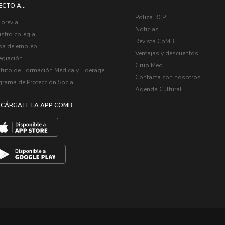
ECTO A...
Poliza RCP
 previa
Noticias
stro colegial
Revista CoMB
sa de empleo
Ventajas y descuentos
egiación
Grup Med
ituto de Formación Médica y Liderage
Contacta con nosotros
grama de Protección Social
Agenda Cultural
CÁRGATE LA APP COMB