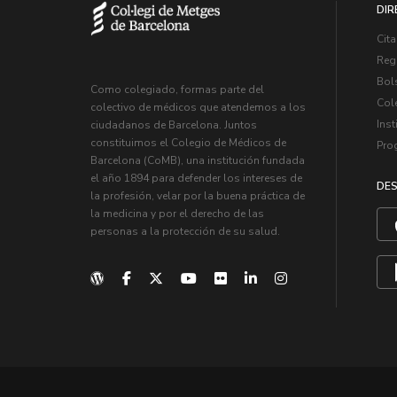
DIR
Cita
Regi
Bol
Como colegiado, formas parte del
Col
colectivo de médicos que atendemos a los
Inst
ciudadanos de Barcelona. Juntos
constituimos el Colegio de Médicos de
Pro
Barcelona (CoMB), una institución fundada
el año 1894 para defender los intereses de
DES
la profesión, velar por la buena práctica de
la medicina y por el derecho de las
personas a la protección de su salud.