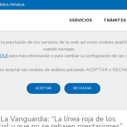
ÁREA PRIVADA
SERVICIOS
TRÁMITES
la prestación de los servicios de la web así como cookies analít
cuando navegas.
QUÍ
para más información o para cambiar la configuración de las 
rós en La Vanguardia: “La línea roja de los médicos es la calidad asistencial y
s aceptar las cookies de anàlisis pulsando ACEPTAR o REC
ACEPTAR
RECHAZAR
La Vanguardia: “La línea roja de los
cial y que no se rebajen prestaciones”