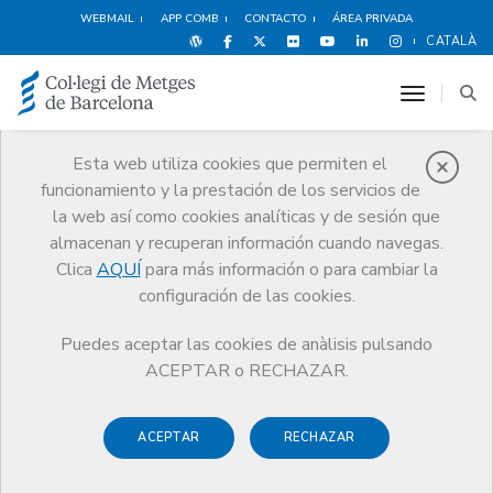
WEBMAIL
APP COMB
CONTACTO
ÁREA PRIVADA
CATALÀ
toggle n
Esta web utiliza cookies que permiten el
funcionamiento y la prestación de los servicios de
Agenda
la web así como cookies analíticas y de sesión que
Comunicación
Agenda
almacenan y recuperan información cuando navegas.
Déficit de la actividad DiAminoOxidasa (DAO) en pacientes con
Clica
AQUÍ
para más información o para cambiar la
migraña y su tratamiento con enzima DAO como nueva arma
terapéutica en la prevención de las crisis” (Congreso INFARMA
configuración de las cookies.
Barcelona 2013)
Puedes aceptar las cookies de anàlisis pulsando
ACEPTAR o RECHAZAR.
Déficit de la actividad
ACEPTAR
RECHAZAR
DiAminoOxidasa (DAO) en