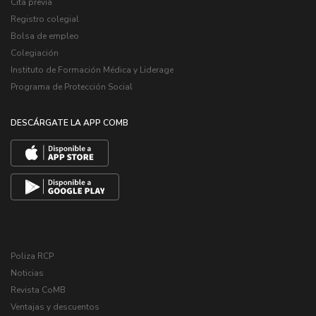
Cita previa
Registro colegial
Bolsa de empleo
Colegiación
Instituto de Formación Médica y Liderage
Programa de Protección Social
DESCÁRGATE LA APP COMB
Poliza RCP
Noticias
Revista CoMB
Ventajas y descuentos