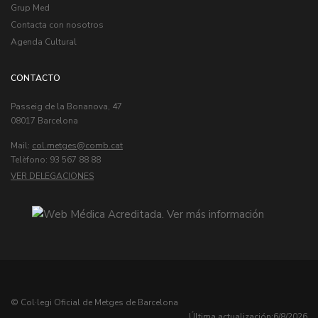
Grup Med
Contacta con nosotros
Agenda Cultural
CONTACTO
Passeig de la Bonanova, 47
08017 Barcelona
Mail:
col.metges
Telèfono: 93 567 88 88
VER DELEGACIONES
© Col·legi Oficial de Metges de Barcelona
Última actualización:
6/8/2026