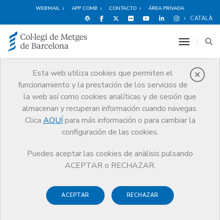
WEBMAIL
APP COMB
CONTACTO
ÁREA PRIVADA
CATALÀ
toggle n
Esta web utiliza cookies que permiten el
funcionamiento y la prestación de los servicios de
Agenda
la web así como cookies analíticas y de sesión que
Comunicación
Agenda
almacenan y recuperan información cuando navegas.
Acto de la Profesión Médica del Alt Penedès 2024
Clica
AQUÍ
para más información o para cambiar la
configuración de las cookies.
Puedes aceptar las cookies de anàlisis pulsando
ACEPTAR o RECHAZAR.
Acto de la Profesión Médica
del Alt Penedès 2024
ACEPTAR
RECHAZAR
Programa