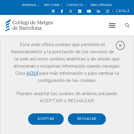
WEBMAIL
APP COMB
CONTACTO
ÁREA PRIVADA
CATALÀ
toggle n
Esta web utiliza cookies que permiten el
funcionamiento y la prestación de los servicios de
Web Médica
la web así como cookies analíticas y de sesión que
Acreditada
almacenan y recuperan información cuando navegas.
Servicios
Ejercicio
Web Médica Acreditada
Clica
AQUÍ
para más información o para cambiar la
configuración de las cookies.
Puedes aceptar las cookies de anàlisis pulsando
ACEPTAR o RECHAZAR.
Web Médica Acreditada (WMA)
es un programa del CoMB
que concede un sello de calidad que identifica a aquellas
ACEPTAR
RECHAZAR
webs que cumplen en sus contenidos unos
requisitos de
calidad y fiabilidad en el marco del sector médico y