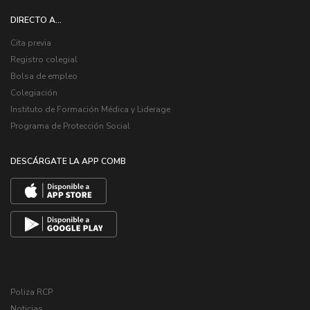
DIRECTO A...
Cita previa
Registro colegial
Bolsa de empleo
Colegiación
Instituto de Formación Médica y Liderage
Programa de Protección Social
DESCÁRGATE LA APP COMB
Poliza RCP
Noticias