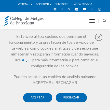
WEBMAIL
APP COMB
CONTACTO
ÁREA PRIVADA
toggle n
Esta web utiliza cookies que permiten el
funcionamiento y la prestación de los servicios de
Alquiler de
la web así como cookies analíticas y de sesión que
espacios
almacenan y recuperan información cuando navegas.
Clica
AQUÍ
para más información o para cambiar la
Servicios
Alquiler de espacios
Salas en las delegaciones
configuración de las cookies.
Puedes aceptar las cookies de anàlisis pulsando
ACEPTAR o RECHAZAR.
Salas en las delegaciones
ACEPTAR
RECHAZAR