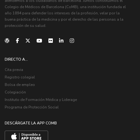
atendemos a los ciudadanos de Barcelona. Juntos constituimos el
Colegio de Médicos de Barcelona (CoMB), una institución fundada el
año 1894 para defender los intereses de la profesión, velar por la
buena práctica de la medicina y por el derecho de las personas a la
protección de su salud.
DIRECTO A...
Cita previa
Registro colegial
Bolsa de empleo
Colegiación
Instituto de Formación Médica y Liderage
Programa de Protección Social
DESCÁRGATE LA APP COMB