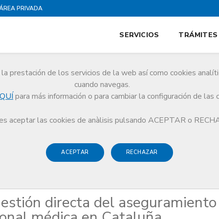
ÁREA PRIVADA
SERVICIOS
TRÁMITES
la prestación de los servicios de la web así como cookies analít
cuando navegas.
QUÍ
para más información o para cambiar la configuración de las 
ral y de gestión directa del aseguramiento de la responsabilidad profesional
s aceptar las cookies de anàlisis pulsando ACEPTAR o REC
ACEPTAR
RECHAZAR
 i Seguretat Clínica
estión directa del aseguramiento
ional médica en Cataluña