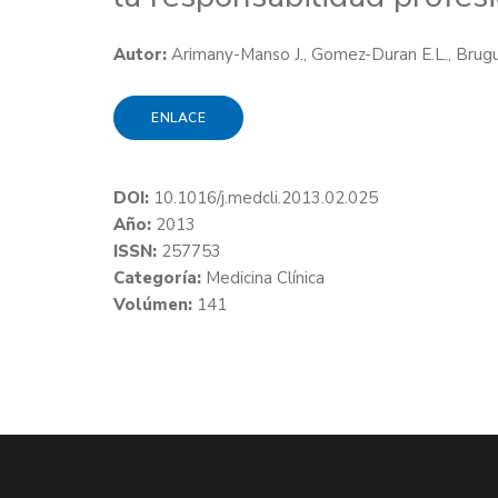
Autor:
Arimany-Manso J., Gomez-Duran E.L., Brugue
ENLACE
DOI:
10.1016/j.medcli.2013.02.025
Año:
2013
ISSN:
257753
Categoría:
Medicina Clínica
Volúmen:
141