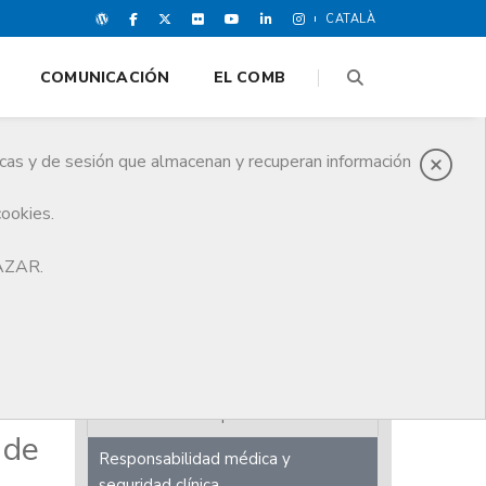
CATALÀ
COMUNICACIÓN
EL COMB
icas y de sesión que almacenan y recuperan información
cookies.
 médica en Cataluña
HAZAR.
Revista COMB
Cuadernos de la Buena Praxis
Informe Anual
Estudis sobre la profesión
 de
Responsabilidad médica y
seguridad clínica