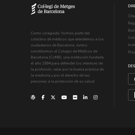
DIR
Cita
Regi
Bol
Como colegiado, formas parte del
Col
colectivo de médicos que atendemos a los
Inst
ciudadanos de Barcelona. Juntos
constituimos el Colegio de Médicos de
Pro
Barcelona (CoMB), una institución fundada
el año 1894 para defender los intereses de
DES
la profesión, velar por la buena práctica de
la medicina y por el derecho de las
personas a la protección de su salud.