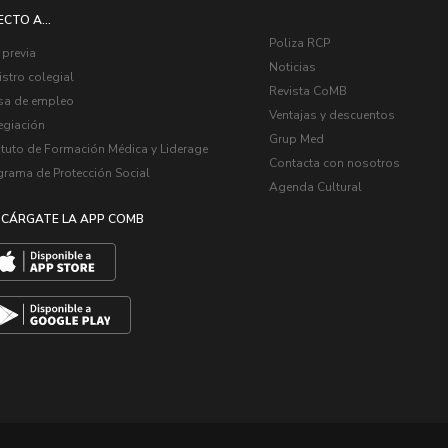
ECTO A...
Poliza RCP
 previa
Noticias
stro colegial
Revista CoMB
sa de empleo
Ventajas y descuentos
egiación
Grup Med
ituto de Formación Médica y Liderage
Contacta con nosotros
grama de Protección Social
Agenda Cultural
CÁRGATE LA APP COMB