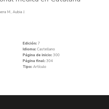
ra M., Aubia J.
Edición:
7
Idioma:
Castellano
Página de inicio:
300
Página final:
304
Tipo:
Artículo