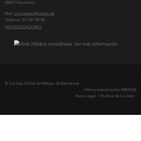
08017 Barcelona
Mail:
col.metges
Telèfono: 93 567 88 88
VER DELEGACIONES
© Col·legi Oficial de Metges de Barcelona
Última actualización:
9/8/2026
Aviso legal
|
Política de Cookies