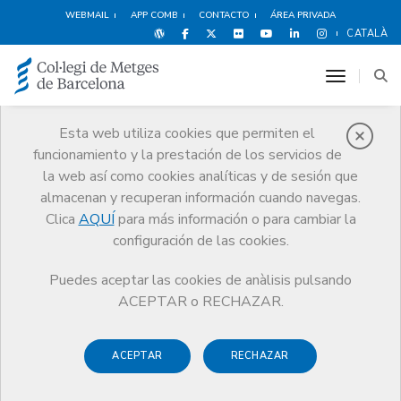
WEBMAIL
APP COMB
CONTACTO
ÁREA PRIVADA
CATALÀ
toggle n
Esta web utiliza cookies que permiten el
funcionamiento y la prestación de los servicios de
Publicaciones
la web así como cookies analíticas y de sesión que
Comunicación
Publicaciones
almacenan y recuperan información cuando navegas.
Sobre la desviación del espíritu del consentimiento informado y otras
Clica
AQUÍ
para más información o para cambiar la
reflexiones de interés en los ensayos clínicos
configuración de las cookies.
Puedes aceptar las cookies de anàlisis pulsando
ACEPTAR o RECHAZAR.
Responsabilitat mèdica i
ACEPTAR
RECHAZAR
Seguretat Clínica