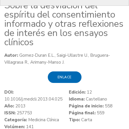
Sobre la desviación del
espíritu del consentimiento
informado y otras reflexiones
de interés en los ensayos
clínicos
Autor:
Gomez-Duran E.L., Saigi-Ullastre U., Bruguera-
Villagrasa R., Arimany-Manso J.
ENLACE
DOI:
Edición:
12
10.1016/j.medcli.2013.04.025
Idioma:
Castellano
Año:
2013
Página de inicio:
558
ISSN:
257753
Página final:
559
Categoría:
Medicina Clínica
Tipo:
Carta
Volúmen:
141