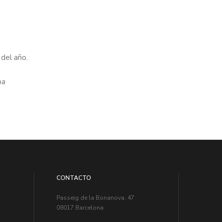
 del año.
na
CONTACTO
Passeig de la Bonanova, 47
08017 Barcelona