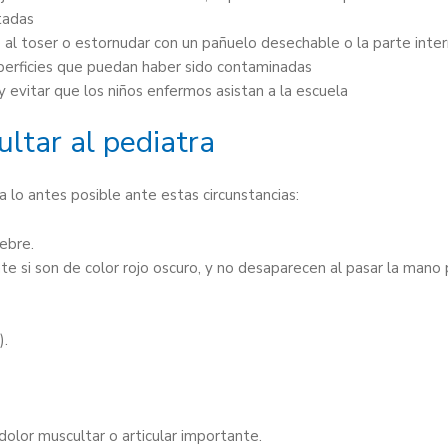
tadas
se al toser o estornudar con un pañuelo desechable o la parte inte
perficies que puedan haber sido contaminadas
evitar que los niños enfermos asistan a la escuela
ltar al pediatra
a lo antes posible ante estas circunstancias:
ebre.
te si son de color rojo oscuro, y no desaparecen al pasar la mano 
).
dolor muscultar o articular importante.