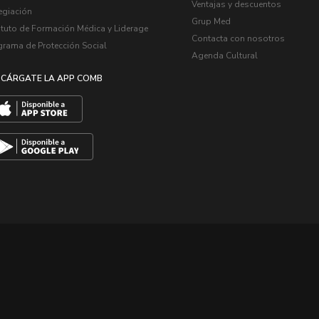
Ventajas y descuentos
egiación
Grup Med
ituto de Formación Médica y Liderage
Contacta con nosotros
grama de Protección Social
Agenda Cultural
CÁRGATE LA APP COMB