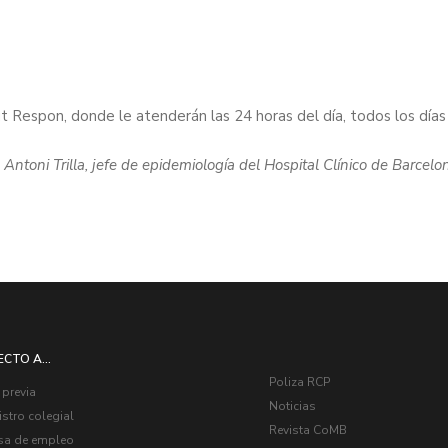
 Respon, donde le atenderán las 24 horas del día, todos los días
Antoni Trilla, jefe de epidemiología del Hospital Clínico de Barcelo
ECTO A...
Poliza RCP
 previa
Noticias
stro colegial
Revista CoMB
sa de empleo