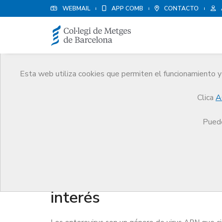
WEBMAIL
APP COMB
CONTACTO
Esta web utiliza cookies que permiten el funcionamiento y 
Salud Pública
Clica
A
Comunicación
Promoción de la Salud
Salud 
Puede
ENTEROVIRUS: Informa
interés