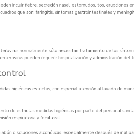
n incluir fiebre, secreción nasal, estornudos, tos, erupciones en 
adros que son: faringitis, síntomas gastrointestinales y meningit
terovirus normalmente sólo necesitan tratamiento de los sínto
nterovirus pueden requerir hospitalización y administración del
control
das higiénicas estrictas, con especial atención al lavado de mano
to de estrictas medidas higiénicas por parte del personal sanitario
sión respiratoria y fecal-oral.
abón o soluciones alcohólicas, especialmente después de ir al b