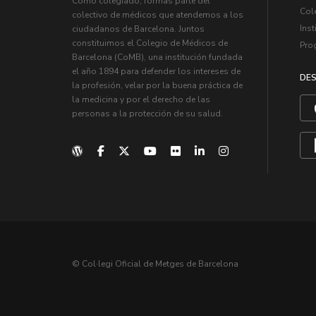
Como colegiado, formas parte del
Col
colectivo de médicos que atendemos a los
Inst
ciudadanos de Barcelona. Juntos
constituimos el Colegio de Médicos de
Pro
Barcelona (CoMB), una institución fundada
el año 1894 para defender los intereses de
DES
la profesión, velar por la buena práctica de
la medicina y por el derecho de las
personas a la protección de su salud.
© Col·legi Oficial de Metges de Barcelona