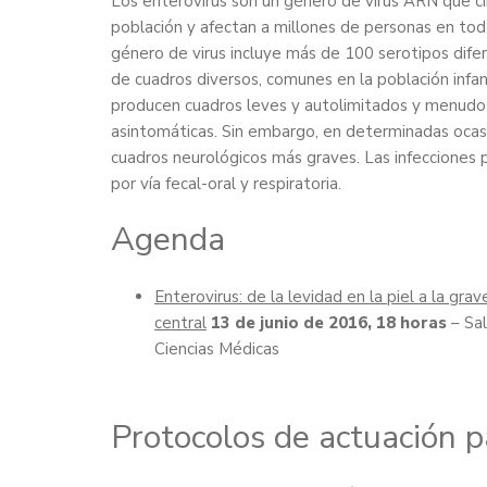
Los enterovirus son un género de virus ARN que c
población y afectan a millones de personas en to
género de virus incluye más de 100 serotipos dif
de cuadros diversos, comunes en la población infan
producen cuadros leves y autolimitados y menudo 
asintomáticas. Sin embargo, en determinadas oca
cuadros neurológicos más graves. Las infecciones 
por vía fecal-oral y respiratoria.
Agenda
Enterovirus: de la levidad en la piel a la gr
central
13 de junio de 2016, 18 horas
– Sal
Ciencias Médicas
Protocolos de actuación p