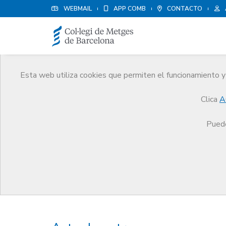
WEBMAIL
APP COMB
CONTACTO
Esta web utiliza cookies que permiten el funcionamiento y 
Premios
Clica
A
El CoMB
Premios
Premios Edició 2022
Puede
Premios Edició 2022