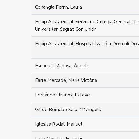
Conangla Ferrin, Laura
Equip Assistencial, Servei de Cirurgia General i D
Universitari Sagrat Cor. Unicir
Equip Assistencial, Hospitalització a Domicili Do
Escorsell Mañosa, Àngels
Farré Mercadé, Maria Victòria
Fernández Muñoz, Esteve
Gil de Bernabé Sala, Mª Àngels
Iglesias Rodal, Manuel
Laso Morales, M. Jesús