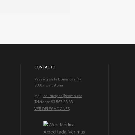
CONTACTO
Passeig de la Bonanova, 47
08017 Barcelona
Mail:
col.metges
Telèfono: 93 567 88 88
VER DELEGACIONES