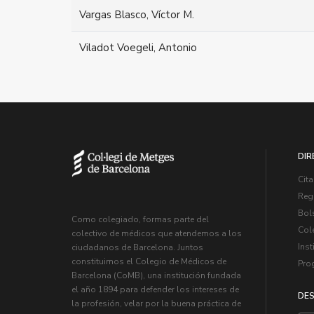
Vargas Blasco, Víctor M.
Viladot Voegeli, Antonio
DIR
Cita
Regi
Bol
Como colegiado, formas parte del
Col
colectivo de médicos que atendemos a los
Inst
ciudadanos de Barcelona. Juntos
constituimos el Colegio de Médicos de
Pro
Barcelona (CoMB), una institución fundada
el año 1894 para defender los intereses de
DES
la profesión, velar por la buena práctica de