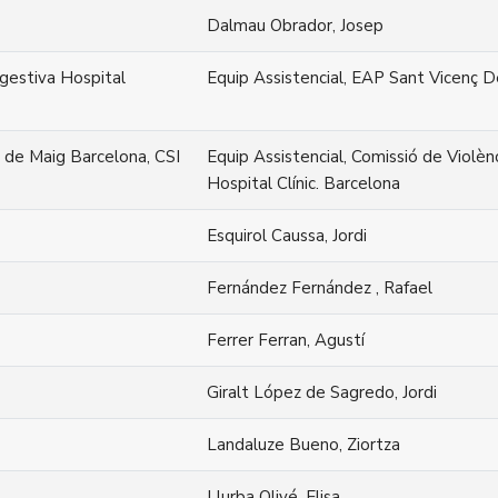
Dalmau Obrador, Josep
igestiva Hospital
Equip Assistencial, EAP Sant Vicenç D
s de Maig Barcelona, CSI
Equip Assistencial, Comissió de Violènc
Hospital Clínic. Barcelona
Esquirol Caussa, Jordi
Fernández Fernández , Rafael
Ferrer Ferran, Agustí
Giralt López de Sagredo, Jordi
Landaluze Bueno, Ziortza
Llurba Olivé, Elisa