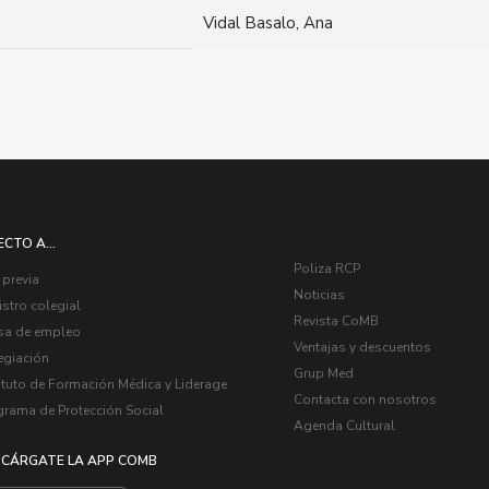
Vidal Basalo, Ana
ECTO A...
Poliza RCP
 previa
Noticias
stro colegial
Revista CoMB
sa de empleo
Ventajas y descuentos
egiación
Grup Med
ituto de Formación Médica y Liderage
Contacta con nosotros
grama de Protección Social
Agenda Cultural
CÁRGATE LA APP COMB