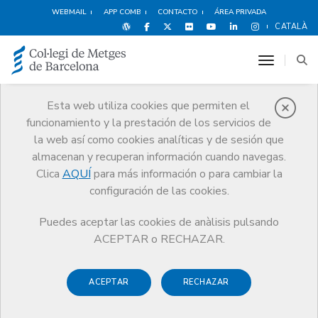
WEBMAIL
APP COMB
CONTACTO
ÁREA PRIVADA
CATALÀ
toggle n
Esta web utiliza cookies que permiten el
funcionamiento y la prestación de los servicios de
Premios
la web así como cookies analíticas y de sesión que
El CoMB
Premios
Guardonat Edició 2016
almacenan y recuperan información cuando navegas.
Clica
AQUÍ
para más información o para cambiar la
configuración de las cookies.
Puedes aceptar las cookies de anàlisis pulsando
Guardonat Edició 2016
ACEPTAR o RECHAZAR.
ACEPTAR
RECHAZAR