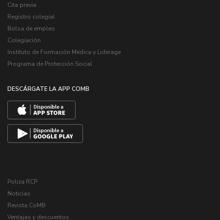
Cita previa
Registro colegial
Bolsa de empleo
Colegiación
Instituto de Formación Médica y Liderage
Programa de Protección Social
DESCÁRGATE LA APP COMB
Poliza RCP
Noticias
Revista CoMB
Ventajas y descuentos