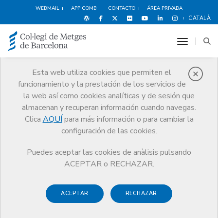
WEBMAIL
APP COMB
CONTACTO
ÁREA PRIVADA
CATALÀ
toggle n
Esta web utiliza cookies que permiten el
funcionamiento y la prestación de los servicios de
Premios
la web así como cookies analíticas y de sesión que
El CoMB
Premios
Guardonat Edició 2016
almacenan y recuperan información cuando navegas.
Clica
AQUÍ
para más información o para cambiar la
configuración de las cookies.
Puedes aceptar las cookies de anàlisis pulsando
Guardonat Edició 2016
ACEPTAR o RECHAZAR.
ACEPTAR
RECHAZAR