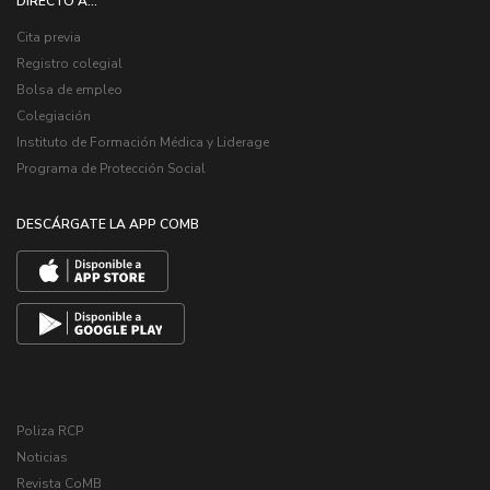
DIRECTO A...
Cita previa
Registro colegial
Bolsa de empleo
Colegiación
Instituto de Formación Médica y Liderage
Programa de Protección Social
DESCÁRGATE LA APP COMB
Poliza RCP
Noticias
Revista CoMB