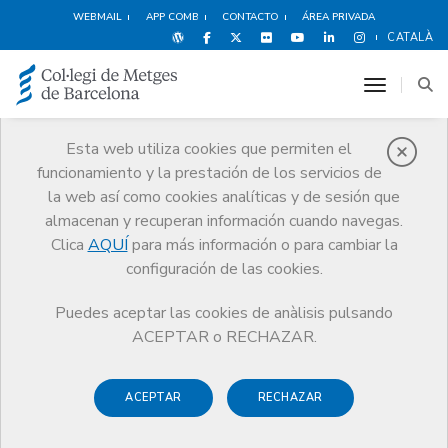
WEBMAIL
APP COMB
CONTACTO
ÁREA PRIVADA
CATALÀ
toggle n
Esta web utiliza cookies que permiten el
funcionamiento y la prestación de los servicios de
Premios
la web así como cookies analíticas y de sesión que
El CoMB
Premios
Guardonat Edició 2016
almacenan y recuperan información cuando navegas.
Clica
AQUÍ
para más información o para cambiar la
configuración de las cookies.
Puedes aceptar las cookies de anàlisis pulsando
Guardonat Edició 2016
ACEPTAR o RECHAZAR.
ACEPTAR
RECHAZAR