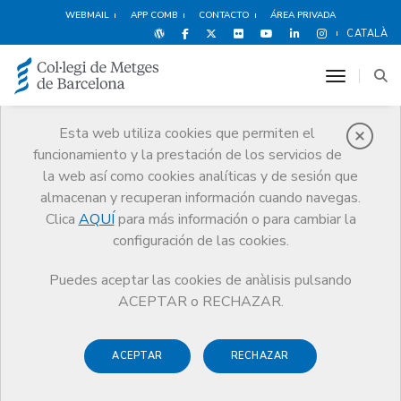
WEBMAIL
APP COMB
CONTACTO
ÁREA PRIVADA
CATALÀ
toggle n
Esta web utiliza cookies que permiten el
funcionamiento y la prestación de los servicios de
Premios
la web así como cookies analíticas y de sesión que
El CoMB
Premios
Guardonat Edició 2016
almacenan y recuperan información cuando navegas.
Clica
AQUÍ
para más información o para cambiar la
configuración de las cookies.
Puedes aceptar las cookies de anàlisis pulsando
Guardonat Edició 2016
ACEPTAR o RECHAZAR.
ACEPTAR
RECHAZAR