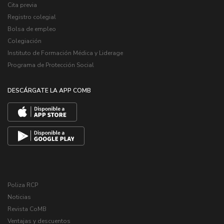
Cita previa
Registro colegial
Bolsa de empleo
Colegiación
Instituto de Formación Médica y Liderage
Programa de Protección Social
DESCÁRGATE LA APP COMB
Poliza RCP
Noticias
Revista CoMB
Ventajas y descuentos